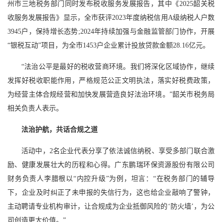
州市三地税务部门同时发布税收服务发展报告，其中《2025韶关税
收服务发展报告》显示，全市获评2023年度纳税信用A级纳税人户数
3945户，保持增长态势;2024年持续加强与金融监管部门协作，开展
“银税互动”项目，为全市1453户企业累计投放贷款金额28.16亿元。
“法治公平是最好的税收营商环境。我们将深化区域协作，继续
发挥好税收职能作用，严格规范公正文明执法，落实好税费政策，
为经营主体合规经营和加快发展营造良好法治环境。”韶关市税务局
相关负责人表示。
法治护航，共话合规之道
活动中，2名企业代表分享了依法诚信纳税、享受多部门联合激
励、健康发展壮大的历程和心得。广东鹏瑞环保资源股份有限公司
财务负责人李腊根以“内控升级”为例，坦言：“在税务部门的辅导
下，企业及时纠正了未申报的失信行为，这也给企业敲响了警钟，
主动聘请专业机构审计，让合规成为企业抵御风险的‘防火墙’，为公
司创造更大价值。”