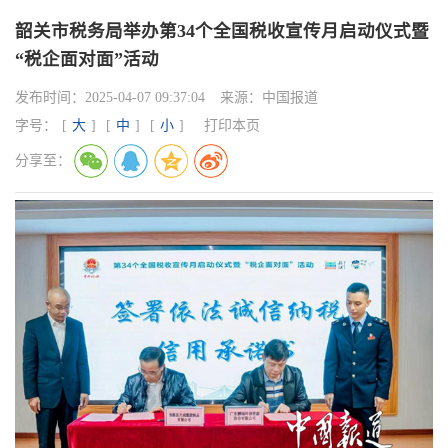
韶关市税务局举办第34个全国税收宣传月启动仪式暨
“税企面对面”活动
发布时间：
2025-04-07 09:37:04
来源：
中国报道
字号：
[
大
]
[
中
]
[
小
]
打印本页
分享至：