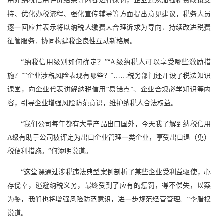
用好纳税信用评价结果等内容进行探讨，企业还从加强税费政策支
持、优化办税流程、强化宣传辅导等方面提出意见建议，税务人员
逐一回应并表示将以纳税人缴费人合理诉求为导向，持续改进税费
征管服务，协同构建税企良性互动新格局。
“纳税信用级别如何确定？”“A级纳税人可以享受哪些激励措
施？”“企业涉税风险表现有哪些？”……税务部门还开设了税法知识
课堂，向企业代表讲解纳税信用“易错点”、企业合规必学知识等内
容，引导企业增强风险防范意识，维护纳税人合法权益。
“我们公司每年都有大量产品出口国外，今天我了解到纳税信用
A级有助于公司被评定为出口企业管理一类企业，享受出口退（免）
税便利措施。”何添明说道。
“这堂课通过涉税违法典型案例剖析了某些企业受利益驱使，心
存侥幸，逃避纳税义务，最终受到了应有的惩罚，得不偿失，以案
为鉴，我们也将增强风险防范意识，进一步规范经营管理。”李腊根
说道。