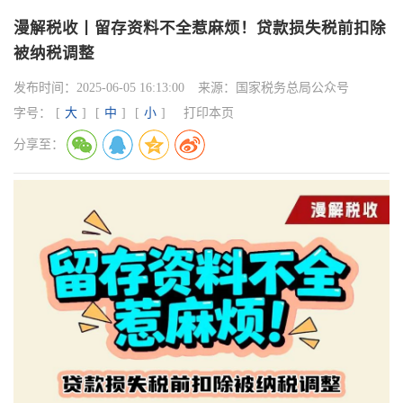
漫解税收丨留存资料不全惹麻烦！贷款损失税前扣除
被纳税调整
发布时间：
2025-06-05 16:13:00
来源：
国家税务总局公众号
字号：
[
大
]
[
中
]
[
小
]
打印本页
分享至：