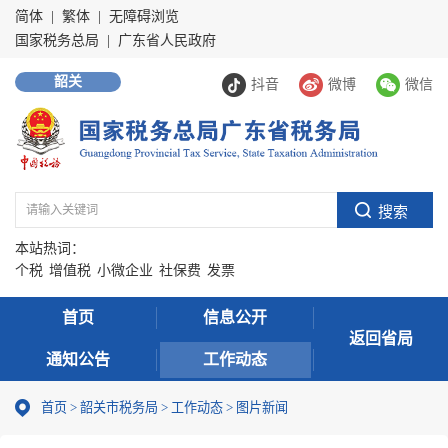
简体
|
繁体
|
无障碍浏览
国家税务总局
|
广东省人民政府
韶关
抖音
微博
微信
本站热词：
个税
增值税
小微企业
社保费
发票
首页
信息公开
返回省局
通知公告
工作动态
首页
>
韶关市税务局
>
工作动态
>
图片新闻