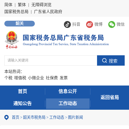
简体
|
繁体
|
无障碍浏览
国家税务总局
|
广东省人民政府
韶关
抖音
微博
微信
本站热词：
个税
增值税
小微企业
社保费
发票
首页
信息公开
返回省局
通知公告
工作动态
首页
>
韶关市税务局
>
工作动态
>
图片新闻