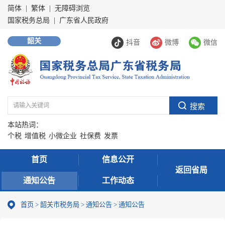
简体
|
繁体
|
无障碍浏览
国家税务总局
|
广东省人民政府
韶关
抖音
微博
微信
本站热词：
个税
增值税
小微企业
社保费
发票
首页
信息公开
返回省局
通知公告
工作动态
首页
>
韶关市税务局
>
通知公告
>
通知公告