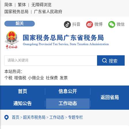
简体
|
繁体
|
无障碍浏览
国家税务总局
|
广东省人民政府
韶关
抖音
微博
微信
本站热词：
个税
增值税
小微企业
社保费
发票
首页
信息公开
返回省局
通知公告
工作动态
首页
>
韶关市税务局
>
工作动态
>
专题专栏