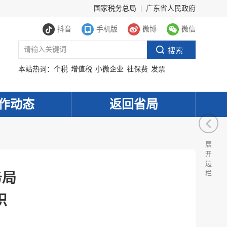
国家税务总局
|
广东省人民政府
抖音
手机版
微博
微信
本站热词：
个税
增值税
小微企业
社保费
发票
作动态
返回省局
展
开
边
栏
务局
织