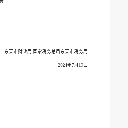
服务网
政务
查。
公示
执法
税务局
电子
微信
东莞市财政局 国家税务总局东莞市税务局
微博
新浪
2024年7月19日
传递
政声
建议
网站