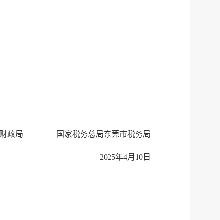
市财政局 国家税务总局东莞市税务局
服务网
政务
2025年4月10日
公示
执法
税务局
电子