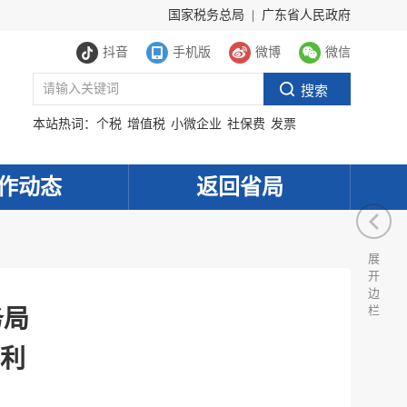
国家税务总局
|
广东省人民政府
抖音
手机版
微博
微信
本站热词：
个税
增值税
小微企业
社保费
发票
作动态
返回省局
展
开
边
栏
务局
营利