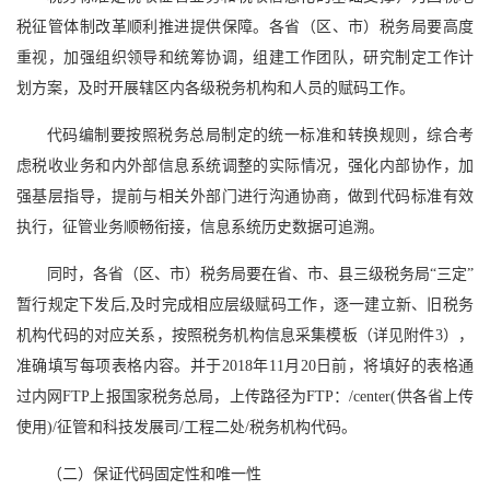
税征管体制改革顺利推进提供保障。各省（区、市）税务局要高度
重视，加强组织领导和统筹协调，组建工作团队，研究制定工作计
划方案，及时开展辖区内各级税务机构和人员的赋码工作。
代码编制要按照税务总局制定的统一标准和转换规则，综合考
虑税收业务和内外部信息系统调整的实际情况，强化内部协作，加
强基层指导，提前与相关外部门进行沟通协商，做到代码标准有效
执行，征管业务顺畅衔接，信息系统历史数据可追溯。
同时，各省（区、市）税务局要在省、市、县三级税务局“三定”
暂行规定下发后,及时完成相应层级赋码工作，逐一建立新、旧税务
机构代码的对应关系，按照税务机构信息采集模板（详见附件3），
准确填写每项表格内容。并于2018年11月20日前，将填好的表格通
过内网FTP上报国家税务总局，上传路径为FTP：/center(供各省上传
使用)/征管和科技发展司/工程二处/税务机构代码。
（二）保证代码固定性和唯一性