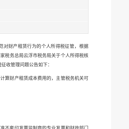
规范对财产租赁行为的个人所得税征管，根据
国家税务总局云浮市税务局关于个人所得税核
税征收管理问题公告如下：
服务网
政务
确计算财产租赁成本费用的，主管税务机关可
公示
执法
税务局
电子
微信
批准不套印发票监制章的专业发票和财政部门