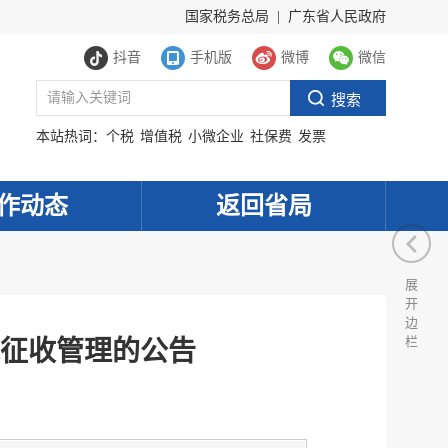
国家税务总局
|
广东省人民政府
抖音
手机版
微博
微信
本站热词：
个税
增值税
小微企业
社保费
发票
作动态
返回省局
展
开
边
栏
征收管理的公告