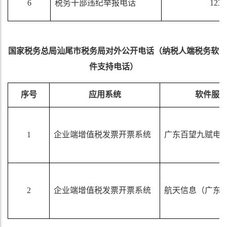
6
税务干部违纪举报电话
1238
国家税务总局
汕尾市
税务局对外公开电话（纳税人端税务软
件支持电话）
序号
应用系统
软件服
1
企业端增值税发票开票系统
广东百望九赋电
2
企业端增值税发票开票系统
航天信息（广东