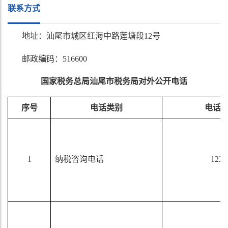
联系方式
地址：汕尾市城区红海中路莲塘段
12号
邮政编码：
516600
国家税务总局
汕尾市
税务局对外公开电话
序号
电话类别
电话
1
纳税咨询电话
1236