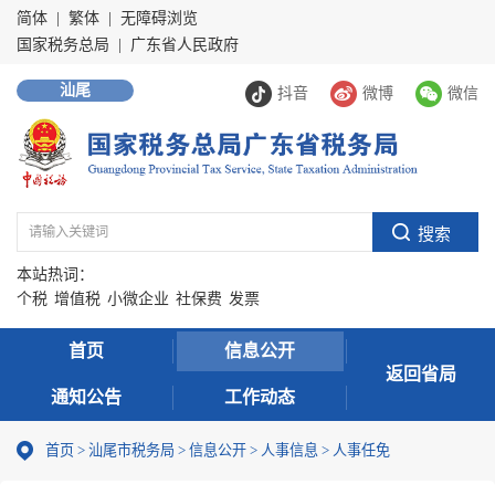
简体
|
繁体
|
无障碍浏览
国家税务总局
|
广东省人民政府
汕尾
抖音
微博
微信
本站热词：
个税
增值税
小微企业
社保费
发票
首页
信息公开
返回省局
通知公告
工作动态
首页
>
汕尾市税务局
>
信息公开
>
人事信息
>
人事任免