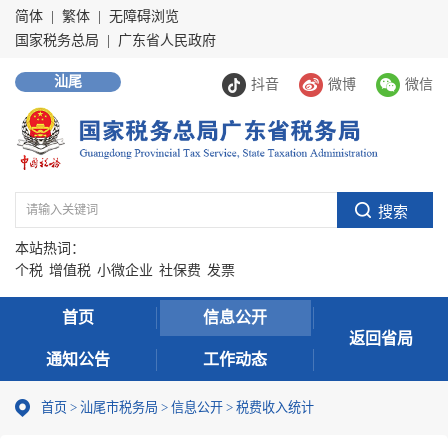
简体
|
繁体
|
无障碍浏览
国家税务总局
|
广东省人民政府
汕尾
抖音
微博
微信
本站热词：
个税
增值税
小微企业
社保费
发票
首页
信息公开
返回省局
通知公告
工作动态
首页
>
汕尾市税务局
>
信息公开
>
税费收入统计