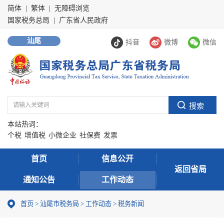
简体
|
繁体
|
无障碍浏览
国家税务总局
|
广东省人民政府
汕尾
抖音
微博
微信
本站热词：
个税
增值税
小微企业
社保费
发票
首页
信息公开
返回省局
通知公告
工作动态
首页
>
汕尾市税务局
>
工作动态
>
税务新闻