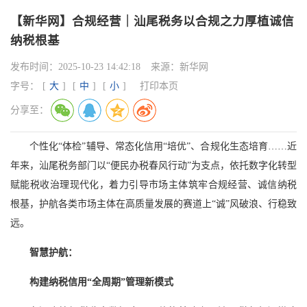
【新华网】合规经营｜汕尾税务以合规之力厚植诚信
纳税根基
发布时间：
2025-10-23 14:42:18
来源：
新华网
字号：
[
大
]
[
中
]
[
小
]
打印本页
分享至：
个性化“体检”辅导、常态化信用“培优”、合规化生态培育……近
年来，汕尾税务部门以“便民办税春风行动”为支点，依托数字化转型
赋能税收治理现代化，着力引导市场主体筑牢合规经营、诚信纳税
根基，护航各类市场主体在高质量发展的赛道上“诚”风破浪、行稳致
远。
智慧护航：
构建纳税信用“全周期”管理新模式