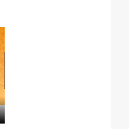
服务网
政务
公示
执法
税务局
电子
微信
微博
新浪
传递
政声