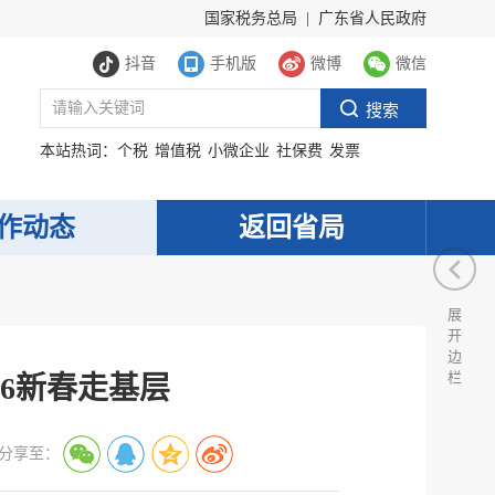
国家税务总局
|
广东省人民政府
抖音
手机版
微博
微信
本站热词：
个税
增值税
小微企业
社保费
发票
作动态
返回省局
展
开
边
栏
26新春走基层
分享至：