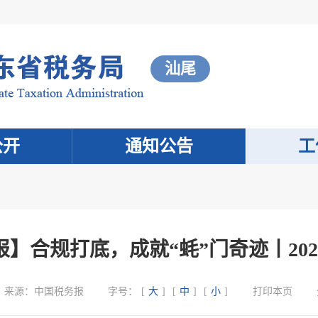
汕尾
公开
通知公告
工
】合规打底，成就“蚝”门奇迹丨20
来源：
中国税务报
字号：
[
大
]
[
中
]
[
小
]
打印本页