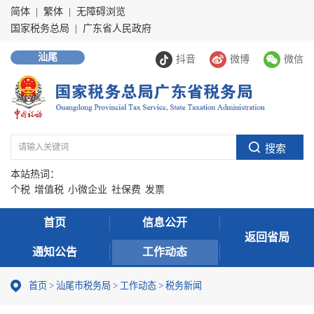
简体
|
繁体
|
无障碍浏览
国家税务总局
|
广东省人民政府
汕尾
抖音
微博
微信
本站热词：
个税
增值税
小微企业
社保费
发票
首页
信息公开
返回省局
通知公告
工作动态
首页
>
汕尾市税务局
>
工作动态
>
税务新闻