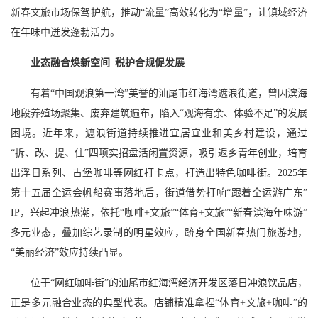
新春文旅市场保驾护航，推动“流量”高效转化为“增量”，让镇域经济
在年味中迸发蓬勃活力。
业态融合焕新空间 税护合规促发展
有着“中国观浪第一湾”美誉的汕尾市红海湾遮浪街道，曾因滨海
地段养殖场聚集、废弃建筑遍布，陷入“观海有余、体验不足”的发展
困境。近年来，遮浪街道持续推进宜居宜业和美乡村建设，通过
“拆、改、提、住”四项实招盘活闲置资源，吸引返乡青年创业，培育
出浮日系列、古堡咖啡等网红打卡点，打造出特色咖啡街。2025年
第十五届全运会帆船赛事落地后，街道借势打响“跟着全运游广东”
IP，兴起冲浪热潮，依托“咖啡+文旅”“体育+文旅”“新春滨海年味游”
多元业态，叠加综艺录制的明星效应，跻身全国新春热门旅游地，
“美丽经济”效应持续凸显。
位于“网红咖啡街”的汕尾市红海湾经济开发区落日冲浪饮品店，
正是多元融合业态的典型代表。店铺精准拿捏“体育+文旅+咖啡”的