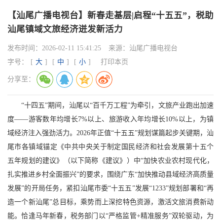
【汕尾广播电视台】新春走基层|启程“十五五”，税助
汕尾镇域文旅经济迸发新活力
发布时间：
2026-02-11 15:41:25
来源：
汕尾广播电视台
字号：
[
大
]
[
中
]
[
小
]
打印本页
分享至：
“十四五”期间，汕尾以“百千万工程”为牵引，文旅产业跑出加速
度——游客数年均增长7%以上、旅游收入年均增长10%以上，为镇
域经济注入强劲活力。2026年正值“十五五”规划谋篇起步关键期，汕
尾市各镇域锚定《中共中央关于制定国民经济和社会发展第十五个
五年规划的建议》（以下简称《建议》）中“加快农业农村现代化，
扎实推进乡村全面振兴”的要求，围绕广东“加快推动县域经济高质量
发展”的开局任务，紧扣汕尾市委“十五五”发展“1233”规划部署和“再
造一个新汕尾”总目标，乘势而上深挖特色资源，激活文旅消费新动
能。恰逢马年新春，税务部门以“严格监管+精准服务”双轮驱动，为