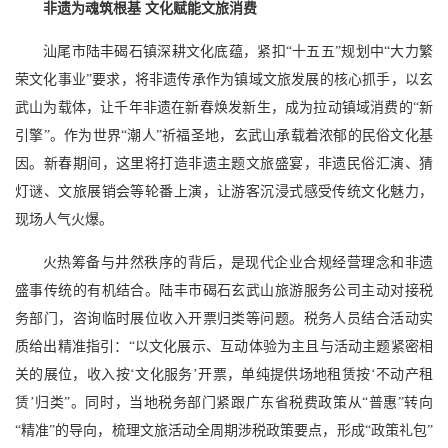
非遗为魂筑根基 文化赋能文旅消费
汕尾市陆丰碣石镇深耕文化底蕴，紧扣“十五五”规划中“大力繁
荣文化事业”要求，将非遗传承作为镇域文旅发展的核心抓手，以玄
武山为载体，让千年非遗在新春焕发新生，成为拉动镇域消费的“新
引擎”。作为世界“潮人”祈福圣地，玄武山承载着浓郁的民俗文化基
因。新春期间，这里将打造非遗主题文旅盛宴，非遗民俗汇演、猜
灯谜、文旅展销会等轮番上演，让游客沉浸式感受传统文化魅力，
现场人气火爆。
火热筹备与井然秩序的背后，是现代企业合规经营理念和非遗
盛事传统的有机结合。陆丰市碣石玄武山旅游服务公司主动对接税
务部门，咨询临时展位收入开票归类等问题。税务人员结合活动实
质给出精准指引：“以文化展示、互动体验为主且与活动主题紧密相
关的展位，收入按‘文化服务’开票，单纯提供场地租赁按‘不动产租
赁’归类”。同时，当地税务部门紧跟广东省税费政策从“普惠”转向
“精准”的导向，梳理文旅活动全周期涉税政策要点，形成“政策礼包”