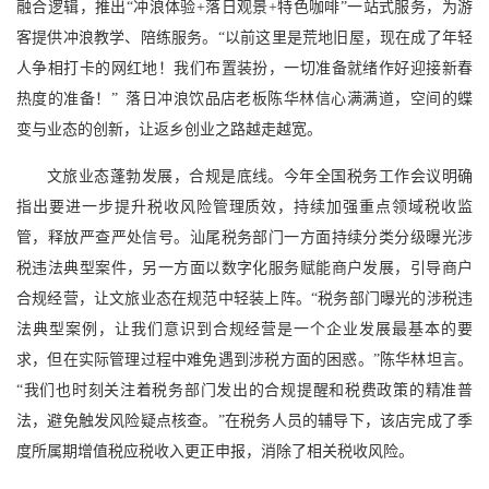
融合逻辑，推出“冲浪体验+落日观景+特色咖啡”一站式服务，为游
客提供冲浪教学、陪练服务。“以前这里是荒地旧屋，现在成了年轻
人争相打卡的网红地！我们布置装扮，一切准备就绪作好迎接新春
热度的准备！” 落日冲浪饮品店老板陈华林信心满满道，空间的蝶
变与业态的创新，让返乡创业之路越走越宽。
文旅业态蓬勃发展，合规是底线。今年全国税务工作会议明确
指出要进一步提升税收风险管理质效，持续加强重点领域税收监
管，释放严查严处信号。汕尾税务部门一方面持续分类分级曝光涉
税违法典型案件，另一方面以数字化服务赋能商户发展，引导商户
合规经营，让文旅业态在规范中轻装上阵。“税务部门曝光的涉税违
法典型案例，让我们意识到合规经营是一个企业发展最基本的要
求，但在实际管理过程中难免遇到涉税方面的困惑。”陈华林坦言。
“我们也时刻关注着税务部门发出的合规提醒和税费政策的精准普
法，避免触发风险疑点核查。”在税务人员的辅导下，该店完成了季
度所属期增值税应税收入更正申报，消除了相关税收风险。