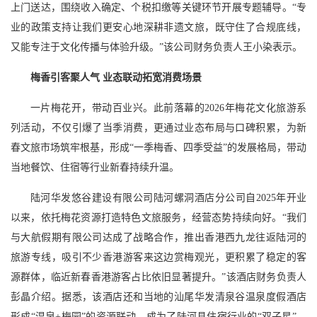
上门送达，围绕收入确定、个税扣缴等关键环节开展专题辅导。“专
业的政策支持让我们更安心地深耕非遗文旅，既守住了合规底线，
又能专注于文化传播与体验升级。”该公司财务负责人王小染表示。
梅香引客聚人气 业态联动拓宽消费场景
一片梅花开，带动百业兴。此前落幕的2026年梅花文化旅游系
列活动，不仅引爆了当季消费，更通过业态布局与口碑积累，为新
春文旅市场筑牢根基，形成“一季梅香、四季受益”的发展格局，带动
当地餐饮、住宿等行业新春持续升温。
陆河华发悠谷建设有限公司陆河螺洞酒店分公司自2025年开业
以来，依托梅花资源打造特色文旅服务，经营态势持续向好。“我们
与大航假期有限公司达成了战略合作，推出香港西九龙往返陆河的
旅游专线，吸引不少香港游客来这边赏梅观光，更积累了稳定的客
源群体，临近新春香港游客占比依旧显著提升。”该酒店财务负责人
彭晶介绍。据悉，该酒店还和当地的汕尾华发清泉谷温泉度假酒店
形成“温泉+梅园”的资源联动，成为了陆河县住宿行业的“双子星”，