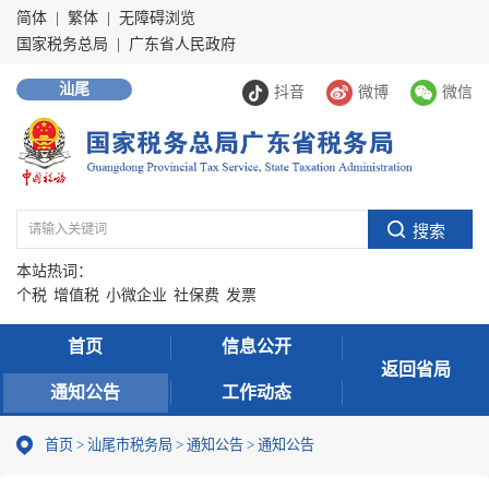
简体
|
繁体
|
无障碍浏览
国家税务总局
|
广东省人民政府
汕尾
抖音
微博
微信
本站热词：
个税
增值税
小微企业
社保费
发票
首页
信息公开
返回省局
通知公告
工作动态
首页
>
汕尾市税务局
>
通知公告
>
通知公告