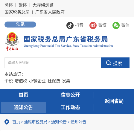
简体
|
繁体
|
无障碍浏览
国家税务总局
|
广东省人民政府
汕尾
抖音
微博
微信
本站热词：
个税
增值税
小微企业
社保费
发票
首页
信息公开
返回省局
通知公告
工作动态
首页
>
汕尾市税务局
>
通知公告
>
通知公告