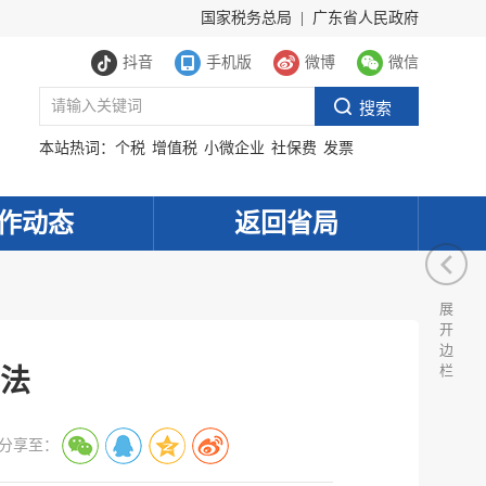
国家税务总局
|
广东省人民政府
抖音
手机版
微博
微信
本站热词：
个税
增值税
小微企业
社保费
发票
作动态
返回省局
展
开
边
栏
法
分享至：