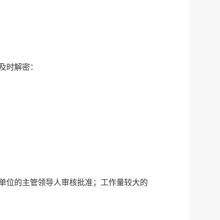
微信
微博
新浪
传递
政声
及时解密：
建议
网站
单位的主管领导人审核批准；工作量较大的