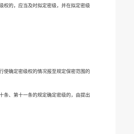
级权的，应当及时拟定密级，并在拟定密级
行使确定密级权的情况报至规定保密范围的
服务网
政务
十条、第十一条的规定确定密级的，由提出
公示
执法
税务局
电子