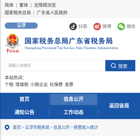
简体
|
繁体
|
无障碍浏览
国家税务总局
|
广东省人民政府
云浮
抖音
微博
微信
本站热词：
个税
增值税
小微企业
社保费
发票
首页
信息公开
返回省局
通知公告
工作动态
首页
>
云浮市税务局
>
信息公开
>
税费收入统计