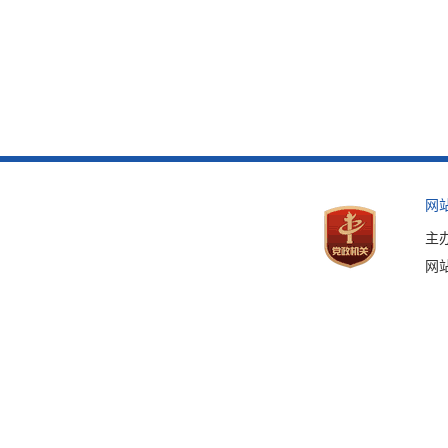
网
主
网站