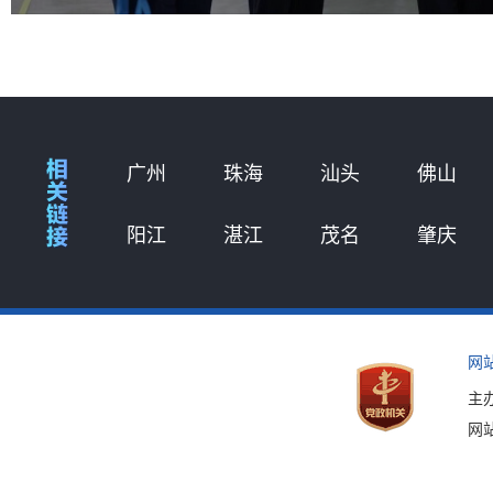
广州
珠海
汕头
佛山
阳江
湛江
茂名
肇庆
网
主
网站