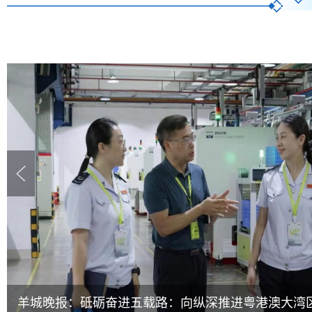
羊城晚报：砥砺奋进五载路：向纵深推进粤港澳大湾区.