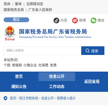
简体
|
繁体
|
无障碍浏览
国家税务总局
|
广东省人民政府
阳江
抖音
微博
微信
本站热词：
个税
增值税
小微企业
社保费
发票
首页
信息公开
返回省局
通知公告
工作动态
首页
>
阳江市税务局
>
信息公开
>
税费收入统计