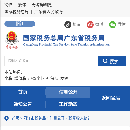
简体
|
繁体
|
无障碍浏览
国家税务总局
|
广东省人民政府
阳江
抖音
微博
微信
本站热词：
个税
增值税
小微企业
社保费
发票
首页
信息公开
返回省局
通知公告
工作动态
首页
>
阳江市税务局
>
信息公开
>
税费收入统计