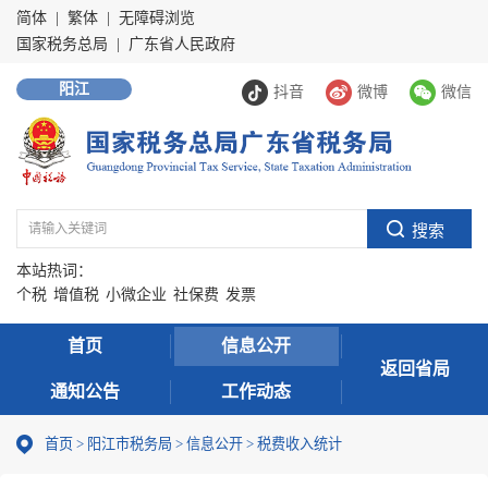
简体
|
繁体
|
无障碍浏览
国家税务总局
|
广东省人民政府
阳江
抖音
微博
微信
本站热词：
个税
增值税
小微企业
社保费
发票
首页
信息公开
返回省局
通知公告
工作动态
首页
>
阳江市税务局
>
信息公开
>
税费收入统计