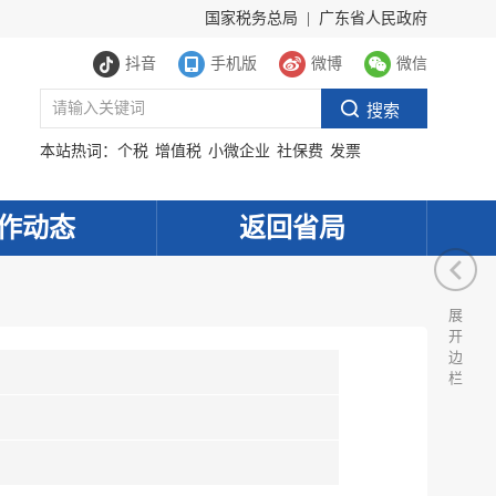
国家税务总局
|
广东省人民政府
抖音
手机版
微博
微信
本站热词：
个税
增值税
小微企业
社保费
发票
作动态
返回省局
展
开
边
栏