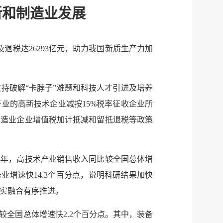
新和制造业发展
服务网
政务
退税达26293亿元，助力我国新质生产力加
公示
执法
持破解“卡脖子”难题和科技人才引进及培养
税务局
电子
业的高新技术企业减按15%税率征收企业所
微信
进制造业企业增值税加计抵减和留抵退税等政策
微博
新浪
4年，高技术产业销售收入同比较全国总体增
传递
政声
业增速快14.3个百分点，说明科研结果加快
数实融合有序推进。
建议
网站
较全国总体增速快2.2个百分点。其中，装备