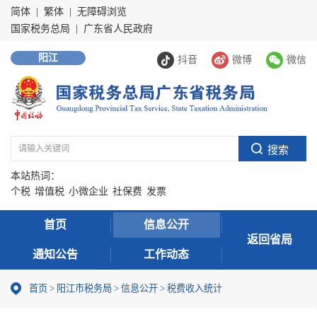
简体
|
繁体
|
无障碍浏览
国家税务总局
|
广东省人民政府
阳江
抖音
微博
微信
本站热词：
个税
增值税
小微企业
社保费
发票
首页
信息公开
返回省局
通知公告
工作动态
首页
>
阳江市税务局
>
信息公开
>
税费收入统计