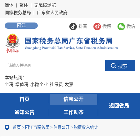
简体
|
繁体
|
无障碍浏览
国家税务总局
|
广东省人民政府
阳江
抖音
微博
微信
本站热词：
个税
增值税
小微企业
社保费
发票
首页
信息公开
返回省局
通知公告
工作动态
首页
>
阳江市税务局
>
信息公开
>
税费收入统计