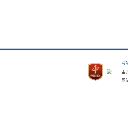
网
主
网站