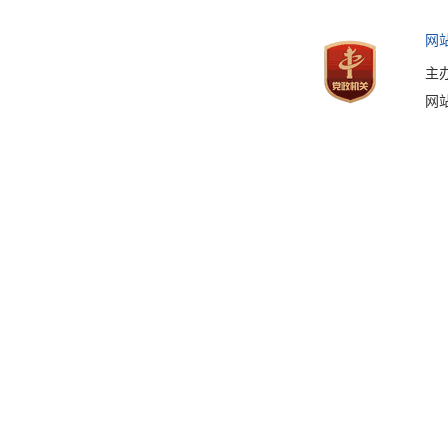
网
主
网站