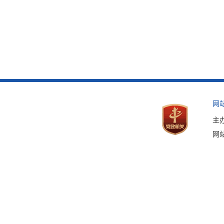
网
主
网站