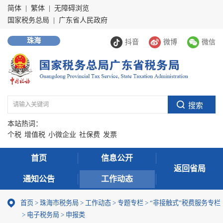
简体
|
繁体
|
无障碍浏览
国家税务总局
|
广东省人民政府
珠海
抖音
微博
微信
本站热词：
个税
增值税
小微企业
社保费
发票
首页
信息公开
返回省局
通知公告
工作动态
首页
>
珠海市税务局
>
工作动态
>
专题专栏
>
“非接触式”税费服务专栏
>
电子税务局
>
申报类