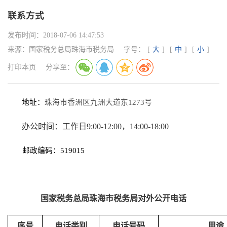
联系方式
发布时间：
2018-07-06 14:47:53
来源：
国家税务总局珠海市税务局
字号：
[
大
]
[
中
]
[
小
]
打印本页
分享至：
地址：
珠海市香洲区九洲大道东
1273号
办公时间：工作日
9
:
0
0-12:00，14:00-1
8
:
0
0
邮政编码：
519015
国家税务总局
珠海市
税务局对外公开电话
序号
电话类别
电话号码
用途