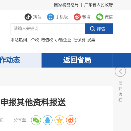
国家税务总局
|
广东省人民政府
抖音
手机版
微博
微信
本站热词：
个税
增值税
小微企业
社保费
发票
作动态
返回省局
展
开
边
栏
税申报其他资料报送
页
分享至：