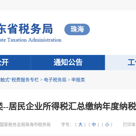
珠海
公开
通知公告
工
接触式”税费服务专栏
>
电子税务局
>
申报类
类--居民企业所得税汇总缴纳年度纳
国家税务总局珠海市税务局
字号：
[
大
]
[
中
]
[
小
]
打印本