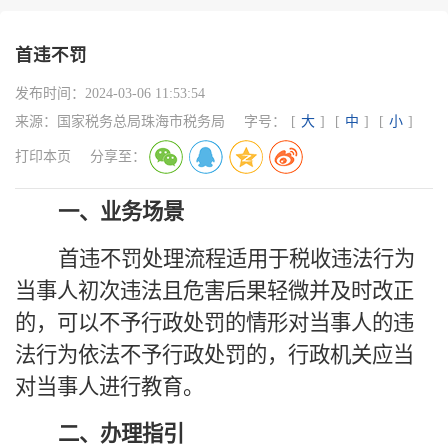
首违不罚
发布时间：
2024-03-06 11:53:54
来源：
国家税务总局珠海市税务局
字号：
[
大
]
[
中
]
[
小
]
打印本页
分享至：
一、
业务场景
首违不罚处理流程适用于税收违法行为
当事人初次违法且危害后果轻微并及时改正
的，可以不予行政处罚的情形对当事人的违
法行为依法不予行政处罚的，行政机关应当
对当事人进行教育
。
二、
办理指引