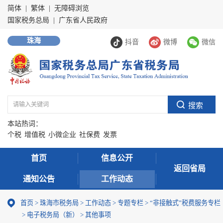
简体
|
繁体
|
无障碍浏览
国家税务总局
|
广东省人民政府
珠海
抖音
微博
微信
本站热词：
个税
增值税
小微企业
社保费
发票
首页
信息公开
返回省局
通知公告
工作动态
首页
>
珠海市税务局
>
工作动态
>
专题专栏
>
“非接触式”税费服务专栏
>
电子税务局（新）
>
其他事项