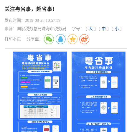
关注粤省事，超省事！
发布时间：
2019-08-28 10:57:39
来源：
国家税务总局珠海市税务局
字号：
[
大
]
[
中
]
[
小
]
打印本页
分享至：