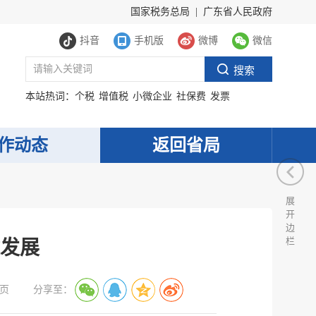
国家税务总局
|
广东省人民政府
抖音
手机版
微博
微信
本站热词：
个税
增值税
小微企业
社保费
发票
作动态
返回省局
展
开
边
栏
发展
页
分享至：