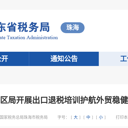
珠海
公开
通知公告
工
区局开展出口退税培训护航外贸稳健
国家税务总局珠海市税务局
字号：
[
大
]
[
中
]
[
小
]
打印本