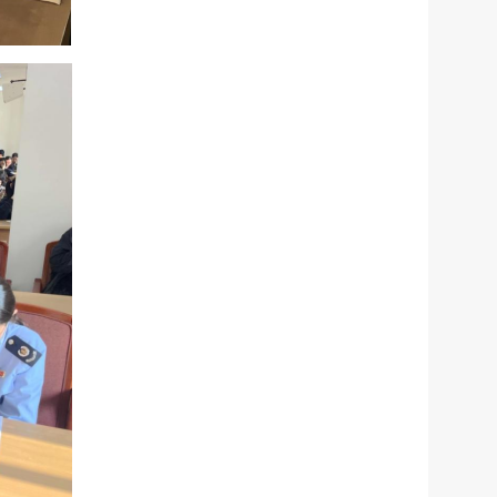
公示
执法
税务局
电子
微信
微博
新浪
传递
政声
建议
网站