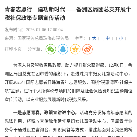
青春志愿行 建功新时代——香洲区局团总支开展个
税社保政策专题宣传活动
发布时间：
2026-01-06 17:00:04
来源：
国家税务总局珠海市税务局
字号：
[
大
]
[
中
]
[
小
]
打印本页
分享至：
为深入普及税收惠民政策、助力提升群众获得感，12月6日，香
洲区局团总支在团市委的组织下，走进珠海市妇女儿童活动中心，
开展2025年国际志愿者日珠海青年志愿服务，围绕“税惠湾区·社保护
航”主题，进行个人所得税专项附加扣除及社会保险费知识主题摊位
宣传活动，以专业服务展现新时代税务风采。
一是志愿青春，政策宣讲进中心
。活动充分发挥青年志愿者的
先锋作用，将税收宣传触角延伸至妇女儿童活动中心，区局青年业
务骨干通过设立咨询台、知识问答等方式，搭建起面对面沟通的桥