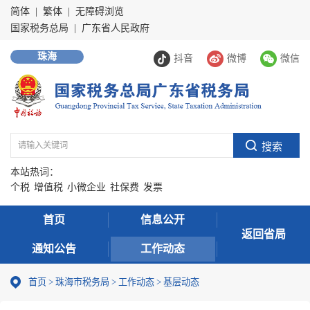
简体
|
繁体
|
无障碍浏览
国家税务总局
|
广东省人民政府
珠海
抖音
微博
微信
本站热词：
个税
增值税
小微企业
社保费
发票
首页
信息公开
返回省局
通知公告
工作动态
首页
>
珠海市税务局
>
工作动态
>
基层动态