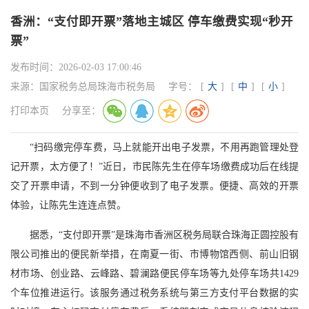
香洲：“支付即开票”落地主城区 停车缴费实现“秒开
票”
发布时间：
2026-02-03 17:00:46
来源：
国家税务总局珠海市税务局
字号：
[
大
]
[
中
]
[
小
]
打印本页
分享至：
“扫码缴完停车费，马上就能开出电子发票，不用再跑管理处登
记开票，太方便了！”近日，市民陈先生在停车场缴费成功后在线提
交了开票申请，不到一分钟便收到了电子发票。便捷、高效的开票
体验，让陈先生连连点赞。
据悉，“支付即开票”是珠海市香洲区税务局联合珠海正圆控股有
限公司推出的便民新举措，在南夏一街、市博物馆西侧、前山旧钢
材市场、创业路、云峰路、碧澜路便民停车场等九处停车场共1429
个车位推进运行。该服务通过税务系统与第三方支付平台数据的实