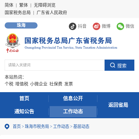
简体
|
繁体
|
无障碍浏览
国家税务总局
|
广东省人民政府
珠海
抖音
微博
微信
本站热词：
个税
增值税
小微企业
社保费
发票
首页
信息公开
返回省局
通知公告
工作动态
首页
>
珠海市税务局
>
工作动态
>
基层动态