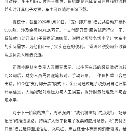
时对接，车主扫码支付停车费后，系统即刻完成交易信息核验流程
并实时开具电子发票，车主可以随时查询下载。
据统计，截至2026年1月20日，“支付即开票”模式共自动开票约
9590张，涉及金额约34.26万元。“‘支付即开票’服务试运行仅一周，
系统就自动开具电子票据近3000份，说明这项服务切中了广大车主
的实际需求，为他们带来了实实在在的便利。”香洲区税务局征收管
理股负责人周洁说道。
正圆控股财务负责人温丽琴表示，以往停车场的缴费数据流转
到公司后，财务人员需要逐笔核对、手动开票，工作负担重且容易
出错。如今在“支付即开票”模式下，企业可通过电子税务局自动归集
开票信息，大幅减轻对账压力与人工误差，提升财务处理效率与合
规水平。
对于下一阶段的推广，周洁强调：“我们将坚持‘试点先行、场景
拓展’的推进思路，持续扩大数字化电子发票的应用场景，将‘支付即
开票’模式延伸至加油站、充电桩、商业综合体等高频消费领域，给