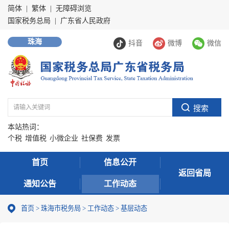
简体
|
繁体
|
无障碍浏览
国家税务总局
|
广东省人民政府
珠海
抖音
微博
微信
本站热词：
个税
增值税
小微企业
社保费
发票
首页
信息公开
返回省局
通知公告
工作动态
首页
>
珠海市税务局
>
工作动态
>
基层动态