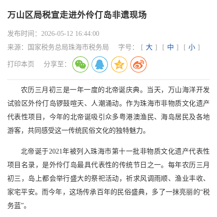
万山区局税宣走进外伶仃岛非遗现场
发布时间：
2026-05-12 16:44:00
来源：
国家税务总局珠海市税务局
字号：
[
大
]
[
中
]
[
小
]
打印本页
分享至：
农历三月初三是一年一度的北帝诞庆典。当天，万山海洋开发
试验区外伶仃岛锣鼓喧天、人潮涌动。作为珠海市非物质文化遗产
代表性项目，今年的北帝诞吸引众多粤港澳渔民、海岛居民及各地
游客，共同感受这一传统民俗文化的独特魅力。
北帝诞于2021年被列入珠海市第十一批非物质文化遗产代表性
项目名录，是外伶仃岛最具代表性的传统节日之一。每年农历三月
初三，岛上都会举行盛大的祭祀活动，祈求风调雨顺、渔业丰收、
家宅平安。而今年，这场传承百年的民俗盛典，多了一抹亮丽的“税
务蓝”。