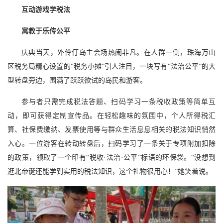
互动游戏学税法
寓教于乐传公平
庆典当天，外伶仃岛主会场热闹非凡。在人群一侧，珠海万山
区税务局精心设置的“税务小摊”引人注目，一块写有“法治公平”的大
型转盘旁边，围满了跃跃欲试的岛民和游客。
参与者只需完成税法答题、扫码学习一条税收政策等简单互
动，即可获得定制宣传品。在轻松趣味的氛围中，个人所得税汇
算、社保费缴纳、发票使用等与群众生活息息相关的税法知识悄然
入心。一位游客在转动转盘后，扫码学习了一条关于专项附加扣除
的政策，领取了一个印有“税收·法治·公平”标语的环保袋。“没想到
逛北帝诞还能学到实用的税法知识，这个礼物很用心！”她笑着说。