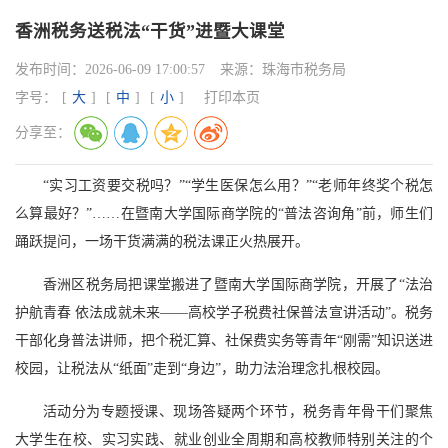
香洲税务送税法“干货”进暨大课堂
发布时间：
2026-06-09 17:00:57
来源：
珠海市税务局
字号：
[
大
]
[
中
]
[
小
]
打印本页
分享至：
“实习工资要交税吗？”“学生医保怎么用？”“老师年终奖个税怎
么算最好？”……在暨南大学国际商学院的“普法咨询角”前，师生们
踊跃提问，一场干货满满的税法课正火热展开。
香洲区税务局把课堂搬进了暨南大学国际商学院，开展了“法治
护航青春 依法成就未来——高校学子税费社保普法宣讲活动”。税务
干部化身普法讲师，把个税汇算、社保费实务等青年“刚需”知识送进
校园，让税法从“纸面”走到“身边”，助力法治理念扎根校园。
活动分为专题授课、现场答疑两个环节，税务青年骨干们聚焦
大学生在校、实习实践、就业创业全周期和高校教师特别关注的个