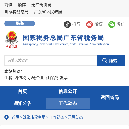
简体
|
繁体
|
无障碍浏览
国家税务总局
|
广东省人民政府
珠海
抖音
微博
微信
本站热词：
个税
增值税
小微企业
社保费
发票
首页
信息公开
返回省局
通知公告
工作动态
首页
>
珠海市税务局
>
工作动态
>
基层动态