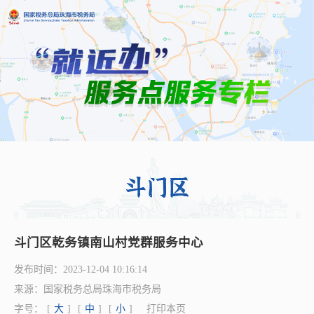
斗门区乾务镇南山村党群服务中心
发布时间：
2023-12-04 10:16:14
来源：
国家税务总局珠海市税务局
字号：
[
大
]
[
中
]
[
小
]
打印本页