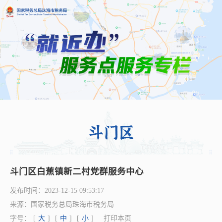
斗门区白蕉镇新二村党群服务中心
发布时间：
2023-12-15 09:53:17
来源：
国家税务总局珠海市税务局
字号：
[
大
]
[
中
]
[
小
]
打印本页