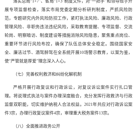
落实总局“1+7”、省局“1+3”制度文件，对“一把手”和领导班子开
展专项监督检查，落实市局党委定期分析研判制度，严抓风险防
范，专题研究内外风险防控工作，紧盯执法风险、廉政风险、行政
管理风险、非职务违法违纪风险，采取教育提醒、专项监督、交流
轮岗、明察暗访、制度建设等措施消除风险隐患，聚焦重点岗位、
重要环节进行风险布控，确保了队伍总体安全稳定。围绕国家安
全、廉洁过节、酒驾醉驾在全系统开展10场警示教育，以案为鉴，
使“严管就是厚爱”理念深入人心。
（七）完善权利救济和纠纷化解机制
严格开展行政复议和行政诉讼，对复议诉讼案件实行扎口管
理。将说理式执法与案件办理深度融合，充分发挥行政救济与行政
监督双职能，切实维护纳税人合法权益。2021年共应对行政诉讼案
件3宗，办理行政复议案件4宗，审理重大税务案件13宗。
（八）全面推进政务公开