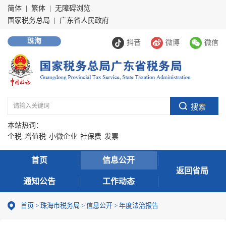
简体
|
繁体
|
无障碍浏览
国家税务总局
|
广东省人民政府
珠海
抖音
微博
微信
本站热词：
个税
增值税
小微企业
社保费
发票
首页
信息公开
返回省局
通知公告
工作动态
首页
>
珠海市税务局
>
信息公开
>
年度法治报告