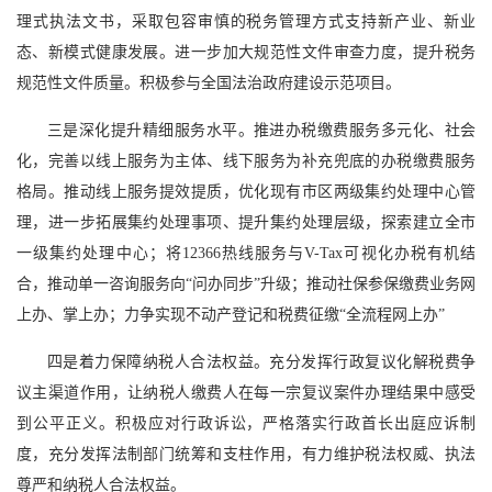
理式执法文书，采取包容审慎的税务管理方式支持新产业、新业
态、新模式健康发展。进一步加大规范性文件审查力度，提升税务
规范性文件质量。积极参与全国法治政府建设示范项目。
三是深化提升精细服务水平。推进办税缴费服务多元化、社会
化，完善以线上服务为主体、线下服务为补充兜底的办税缴费服务
格局。推动线上服务提效提质，优化现有市区两级集约处理中心管
理，进一步拓展集约处理事项、提升集约处理层级，探索建立全市
一级集约处理中心；将12366热线服务与V-Tax可视化办税有机结
合，推动单一咨询服务向“问办同步”升级；推动社保参保缴费业务网
上办、掌上办；力争实现不动产登记和税费征缴“全流程网上办”
四是着力保障纳税人合法权益。充分发挥行政复议化解税费争
议主渠道作用，让纳税人缴费人在每一宗复议案件办理结果中感受
到公平正义。积极应对行政诉讼，严格落实行政首长出庭应诉制
度，充分发挥法制部门统筹和支柱作用，有力维护税法权威、执法
尊严和纳税人合法权益。