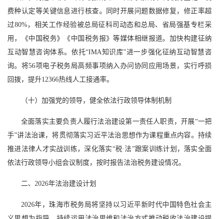
费种认定等关键信息进行核查。同时开展问题数据修复，修正率超
过80%，相关工作经验被总局征科司动态和总局、省局强基专栏采
用，《中国税务》《中国税务报》等媒体相继报道。加快构建征纳
互动智慧咨询体系。依托“IMA知识库”进一步强化征纳互动智慧咨
询。将56项电子税务局高频事项纳入办问协同应用场景，实行呼损
回拨，提升12366热线人工接通率。
（十）加强党的领导，健全依法行政领导体制机制
全面落实主要负责人履行法治建设第一责任人职责，开展“一把
手”讲法治课，将贯彻落实习近平法治思想作为课程重点内容。持续
推进法律人才实战训练，深化落实“税·法”跟案训练计划，落实全面
依法行政领导小组会议制度，按时报告法治税务建设情况。
二、2026年法治建设计划
2026年，珠海市税务局将坚持以习近平新时代中国特色社会主
义思想为指导，持续运用法治思维和法治方式推动税收法治建设提