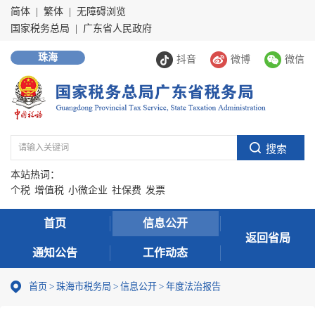
简体
|
繁体
|
无障碍浏览
国家税务总局
|
广东省人民政府
珠海
抖音
微博
微信
本站热词：
个税
增值税
小微企业
社保费
发票
首页
信息公开
返回省局
通知公告
工作动态
首页
>
珠海市税务局
>
信息公开
>
年度法治报告