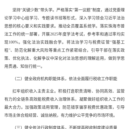
坚持“关键少数”带头学。严格落实“第一议题”制度，通过党委理
论学习中心组学习、专题读书班等形式，深入学习领会习近平法治
思想的核心要义和实践要求。推动全员覆盖系统学。落实珠海市普
法工作的统一部署，开展2025年度学法考试，参考率和通过率均实
现100%。强化法治实践融合学。将法治学习与税费征管“强基工
程”、防范化解重大风险等重点工作紧密结合，引导干部在落实政
策、优化执法、化解争议中深化对法治思想的理解运用，做到学思
用贯通、知信行统一。
（二）健全政府机构职能体系，依法全面履行税收工作职能
扛牢组织收入主责主业。积极打造职责清晰、协同高效、监管
有力的全链条高效能税费收入治理体系，凝聚做好组织收入工作的
最大合力。加强政策适用管理，防范错享骗享税费优惠政策，引导
市场主体合规经营、诚信纳税，有力维护公平竞争的市场环境。
（三）健全依法行政制度体系，不断提高税收制度建设质量