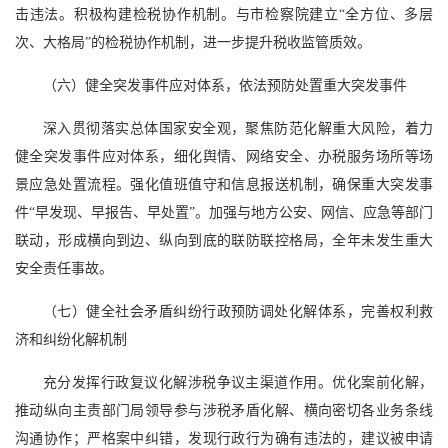
击违法。积极构建检税协作机制。与市检察院建立“全方位、多层
次、大格局”的检税协作机制，进一步提升税收监管质效。
（六）健全突发事件应对体系，依法预防处置重大突发事件
深入贯彻落实总体国家安全观，聚焦防范化解重大风险，着力
健全突发事件应对体系，细化舆情、网络安全、办税服务场所等场
景应急处置流程。强化值班值守和信息报送机制，确保重大突发事
件“早发现、早报告、早处置”。加强与地方公安、网信、应急等部门
联动，形成横向到边、纵向到底的联防联控格局，全年未发生重大
安全责任事故。
（七）健全社会矛盾纠纷行政预防调处化解体系，完善权利救
济和纠纷化解机制
充分发挥行政复议化解涉税争议主渠道作用。优化案前化解，
推动纵向主责部门局领导参与涉税矛盾化解、横向密切各业务条线
沟通协作；严格案中纠错，发现行政行为确有违法的，建议被申请