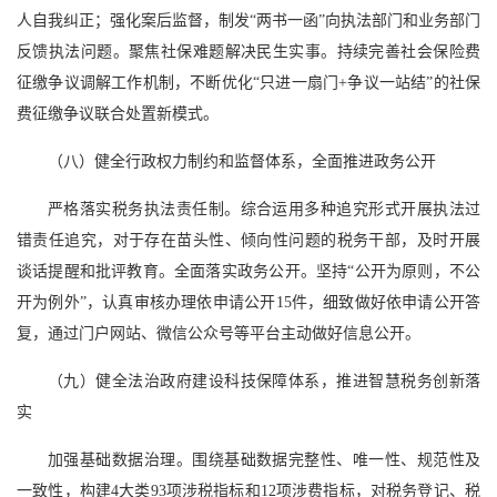
人自我纠正；强化案后监督，制发“两书一函”向执法部门和业务部门
反馈执法问题。聚焦社保难题解决民生实事。持续完善社会保险费
征缴争议调解工作机制，不断优化“只进一扇门+争议一站结”的社保
费征缴争议联合处置新模式。
（八）健全行政权力制约和监督体系，全面推进政务公开
严格落实税务执法责任制。综合运用多种追究形式开展执法过
错责任追究，对于存在苗头性、倾向性问题的税务干部，及时开展
谈话提醒和批评教育。全面落实政务公开。坚持“公开为原则，不公
开为例外”，认真审核办理依申请公开15件，细致做好依申请公开答
复，通过门户网站、微信公众号等平台主动做好信息公开。
（九）健全法治政府建设科技保障体系，推进智慧税务创新落
实
加强基础数据治理。围绕基础数据完整性、唯一性、规范性及
一致性，构建4大类93项涉税指标和12项涉费指标，对税务登记、税