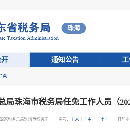
珠海
公开
通知公告
工
任免
总局珠海市税务局任免工作人员（202
国家税务总局珠海市税务局
字号：
[
大
]
[
中
]
[
小
]
打印本