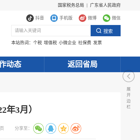
国家税务总局
|
广东省人民政府
抖音
手机版
微博
微信
本站热词：
个税
增值税
小微企业
社保费
发票
作动态
返回省局
展
开
边
栏
2年3月）
页
分享至：