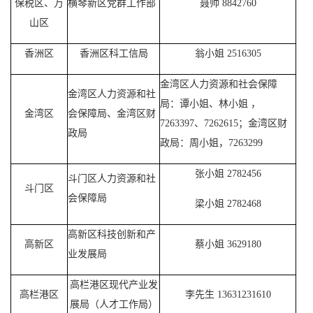
保税区、万
横琴新区党群工作部
聂帅 8842760
山区
香洲区
香洲区科工信局
翁小姐 2516305
金湾区人力资源和社会保障
金湾区人力资源和社
局：谭小姐、林小姐 ，
金湾区
会保障局、金湾区财
7263397、7262615；金湾区财
政局
政局：周小姐，7263299
张小姐 2782456
斗门区人力资源和社
斗门区
会保障局
梁小姐 2782468
高新区科技创新和产
高新区
蔡小姐 3629180
业发展局
高栏港区现代产业发
高栏港区
李先生 13631231610
展局（人才工作局）