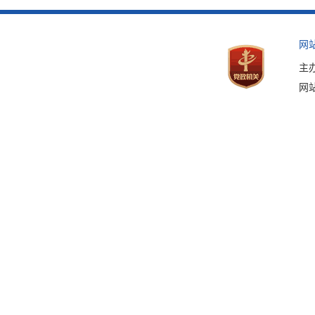
网
主
网站