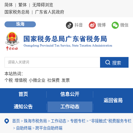
简体
|
繁体
|
无障碍浏览
国家税务总局
|
广东省人民政府
珠海
抖音
微博
微信
本站热词：
个税
增值税
小微企业
社保费
发票
首页
信息公开
返回省局
通知公告
工作动态
首页
>
珠海市税务局
>
工作动态
>
专题专栏
>
“非接触式”税费服务专栏
>
自助终端
>
跨平台自助终端