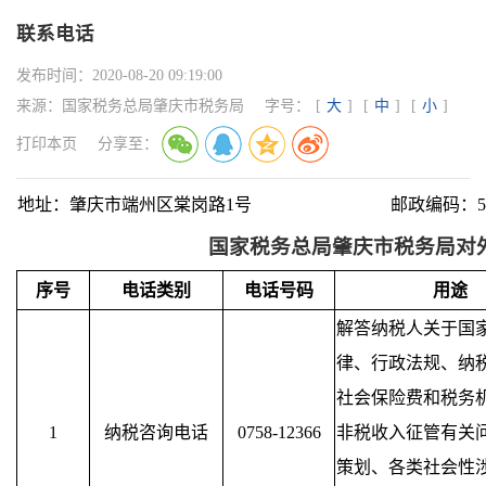
联系电话
发布时间：
2020-08-20 09:19:00
来源：
国家税务总局肇庆市税务局
字号：
[
大
]
[
中
]
[
小
]
打印本页
分享至：
地址：肇庆市端州区棠岗路1号 邮政编码：526
国家税务总局肇庆市税务局对
序号
电话类别
电话号码
用途
解答纳税人关于国
律、行政法规、纳
社会保险费和税务
1
纳税咨询电话
0758-12366
非税收入征管有关
策划、各类社会性