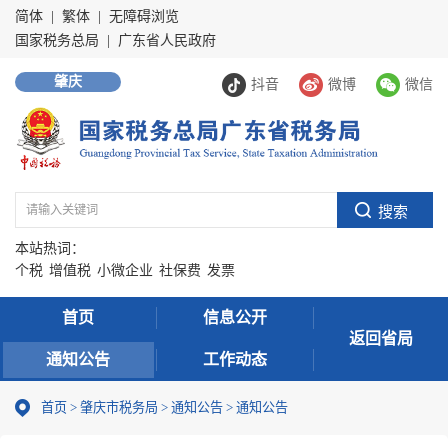
简体
|
繁体
|
无障碍浏览
国家税务总局
|
广东省人民政府
肇庆
抖音
微博
微信
本站热词：
个税
增值税
小微企业
社保费
发票
首页
信息公开
返回省局
通知公告
工作动态
首页
>
肇庆市税务局
>
通知公告
>
通知公告